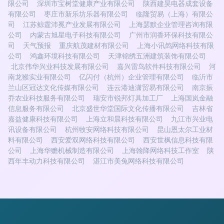
限公司
深圳市宝树堂健康产业有限公司
陕西建昊电器成套设备
有限公司
枣庄市新乐坊乐器有限公司
临隆贸易（上海）有限公
司
江苏鲸霆沛冕产业发展有限公司
上海瑟默企业管理咨询有限
公司
内蒙古旭星电子科技有限公司
广州市润香环保科技有限公
司
天气预报
重庆航茂建材有限公司
上海小讯鸽网络科技有限
公司
鸿鑫环境科技有限公司
天津锦绣五洲建筑装饰有限公司
北京伟华兴业科技发展有限公司
嘉兴雷鸟软件科技有限公司
河
南龙猴实业有限公司
亿闪付（杭州）企业管理有限公司
临沂市
兰山区冠达文化传媒有限公司
连云港迪潇贸易有限公司
南京振
乔农业科技服务有限公司
瑞安市锐邦灯具加工厂
上海国岚金融
信息服务有限公司
北京盛世华堂国际文化传播有限公司
吉林省
嘉益健康科技有限公司
上海立和晨科技有限公司
九江市兴业电
讯设备有限公司
杭州牧安网络科技有限公司
昆山恩太尔工业材
料有限公司
西安爱双网络科技有限公司
西安世枫信息科技有限
公司
上海华赡机械制造有限公司
上海翰降网络科技工作室
陕
西年丰动力科技有限公司
湛江市美兔网络科技有限公司