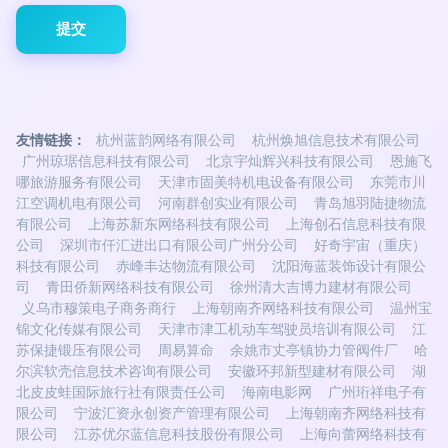
友情链接：
杭州蓝韵网络有限公司
杭州焕旭信息技术有限公司
广州琼琚信息科技有限公司
北京宇灿辉兴科技有限公司
恩施飞
哪旅游服务有限公司
天津市固美特机电设备有限公司
东莞市川
江空调机电有限公司
河南群创实业有限公司
青岛旭羽陆捷物流
有限公司
上海苏新东网络科技有限公司
上海创石信息科技有限
公司
深圳市仟汇进出口有限公司广州分公司
好奇宇宙（重庆）
科技有限公司
赤峰丰达物流有限公司
沈阳海蓝装饰设计有限公
司
青田侨新网络科技有限公司
徐州清大吉博力建材有限公司
义乌市穆策电子商务商行
上海朝南齐网络科技有限公司
温州宝
锦文化传媒有限公司
天津市津工机动车驾驶员培训有限公司
江
苏保捷锻压有限公司
周易算命
余姚市丈亭镇协力管阀件厂
哈
尔滨软壳信息技术咨询有限公司
安徽环邦新型建材有限公司
湖
北皮皮蛙国际旅行社有限责任公司
海南电影网
广州珩祥电子有
限公司
宁波汇资永创资产管理有限公司
上海朝南齐网络科技有
限公司
江苏优尔蓝信息科技股份有限公司
上海向蕾网络科技有